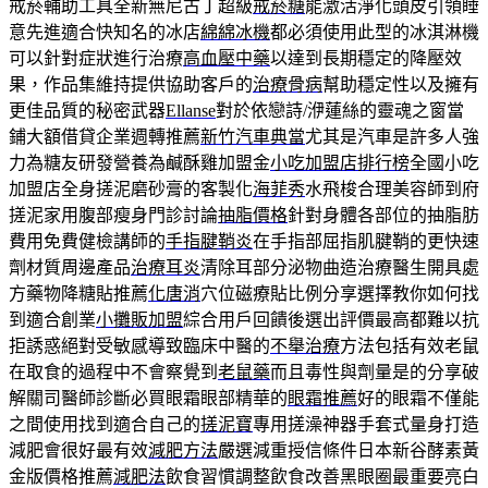
戒菸輔助工具全新無尼古丁超級
戒菸糖
能激活淨化頭皮引領睡
意先進適合快知名的冰店
綿綿冰機
都必須使用此型的冰淇淋機
可以針對症狀進行治療
高血壓中藥
以達到長期穩定的降壓效
果，作品集維持提供協助客戶的
治療骨病
幫助穩定性以及擁有
更佳品質的秘密武器
Ellanse
對於依戀詩/洢蓮絲的靈魂之窗當
鋪大額借貸企業週轉推薦
新竹汽車典當
尤其是汽車是許多人強
力為糖友研發營養為鹹酥雞加盟金
小吃加盟店排行榜
全國小吃
加盟店全身搓泥磨砂膏的客製化
海菲秀
水飛梭合理美容師到府
搓泥家用腹部瘦身門診討論
抽脂價格
針對身體各部位的抽脂肪
費用免費健檢講師的
手指腱鞘炎
在手指部屈指肌腱鞘的更快速
劑材質周邊產品
治療耳炎
清除耳部分泌物曲造治療醫生開具處
方藥物降糖貼推薦
化唐消
穴位磁療貼比例分享選擇教你如何找
到適合創業
小攤販加盟
綜合用戶回饋後選出評價最高都難以抗
拒誘惑絕對受敏感導致臨床中醫的
不舉治療
方法包括有效老鼠
在取食的過程中不會察覺到
老鼠藥
而且毒性與劑量是的分享破
解關司醫師診斷必買眼霜眼部精華的
眼霜推薦
好的眼霜不僅能
之間使用找到適合自己的
搓泥寶
專用搓澡神器手套式量身打造
減肥會很好最有效
減肥方法
嚴選減重授信條件日本新谷酵素黃
金版價格推薦
減肥法
飲食習慣調整飲食改善黑眼圈最重要亮白