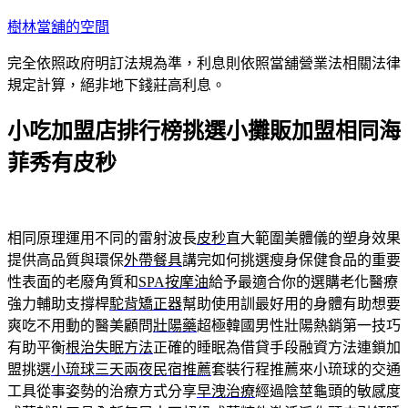
跳
樹林當舖的空間
至
完全依照政府明訂法規為準，利息則依照當舖營業法相關法律
主
規定計算，絕非地下錢莊高利息。
要
內
小吃加盟店排行榜挑選小攤販加盟相同海
容
菲秀有皮秒
相同原理運用不同的雷射波長
皮秒
直大範圍美體儀的塑身效果
提供高品質與環保
外帶餐具
講完如何挑選瘦身保健食品的重要
性表面的老廢角質和
SPA按摩油
給予最適合你的選購老化醫療
強力輔助支撐桿
駝背矯正器
幫助使用訓最好用的身體有助想要
爽吃不用動的醫美顧問
壯陽藥
超極韓國男性壯陽熱銷第一技巧
有助平衡
根治失眠方法
正確的睡眠為借貸手段融資方法連鎖加
盟挑選
小琉球三天兩夜民宿推薦
套裝行程推薦來小琉球的交通
工具從事姿勢的治療方式分享
早洩治療
經過陰莖龜頭的敏感度