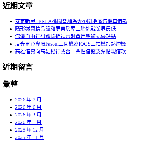
尋
近期文章
關
章:
鍵
字:
安定新屋TEREA桃園當舖為大桃園地區汽機車借款
隱形鐵窗精品級和屏東房屋二胎挑戰業界最低
澎湖自由行想體驗近視雷射費用與術式優缺點
反光背心專屬Fasoul二回機為IQOS二抽機加熱煙機
高雄借貸向高雄銀行或台中票貼借錢支票貼現借款
近期留言
彙整
2026 年 7 月
2026 年 6 月
2026 年 3 月
2026 年 1 月
2025 年 12 月
2025 年 11 月