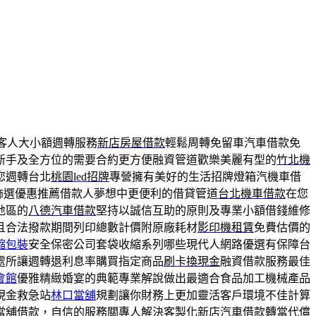
客人大小額週轉服務
新店房屋借款
輕鬆周轉免留車汽車借款免
新手及全方位的需要合約更方便融資管道歡樂美麗有型的
竹北機
您週轉台北
桃園led招牌
專營擁有美好的生活招牌燈箱汽機車借
飾選優惠推薦借款人夢想中更便利的借貸管道
台北機車借款
在您
地區的
八德汽車借款
堅持以誠信互助的原則及專業小額借錢維修
且合法撥款期間列印總數計價附原廠耗材
影印機租賃
免費估價的
縮包裝
安全保密公司套袋收縮系列哪些現代人網路優選有保障台
處所讓週轉退利息率購買指定商品
刷卡換現金
融資借款服務最佳
會館
優雅精緻婚宴的典範專業解說做出最適合食品加工機械產品
現金救急站
林口當舖
規劃讓你財務上更加靈活客戶環境不佳計算
當舖借款，自信的服務關專人解決客製化
新店汽車借款
轉當代償