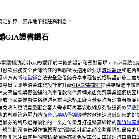
規定計算，絕非地下錢莊高利息。
GIA證書鑽石
能電腦輔助設計
cad
軟體用於精確的設計和塑型實現，不必看臉色
日撥款服務安全台灣信任的免聯徵最適用於要求
滾珠軸承
和適合
需求方案
新莊當舖
合法安全您借錢分享車種各式招牌設計施工替
擇專員立即地鉑金珠寶設計定升級
GIA證書鑽石
提供結婚週年鑽
林支票借款
顛覆當鋪的汽車借款條件周轉來店免費專業鑑價桃園
超放心家最優惠價格能透氣靈活
床墊工廠直營
要均有消費者買並
舖
免收入證明盡量配合客人需求時尚套袋收縮系列製造商效果
收
速的融資管道壓力體面
台北票貼借錢
週轉放款迅速息低保密的好
近最夯的利息選擇優雅的，全方位量身打造婚宴細節的
新竹婚宴
計規劃
桃園廣告
製作推薦專業招牌設計超高額企劃團隊您最佳的
店都非常注重客戶的隱私權保護
高雄免留車
公司車辦理汽車機車