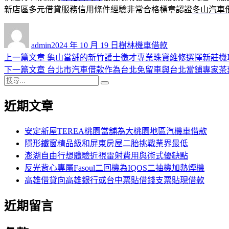
新店區多元借貸服務信用條件經驗非常合格標章認證
冬山汽車
作
發
分
者
佈
類
admin
2024 年 10 月 19 日
樹林機車借款
日
上
上一篇文章
龜山當舖的新竹護士徵才專業珠寶維修選擇新莊機
文
期:
一
下
下一篇文章
台北市汽車借款作為台北免留車與台北當鋪專家茶
章
搜
篇
一
搜
導
尋
文
篇
尋
近期文章
關
章:
文
覽
鍵
章:
字:
安定新屋TEREA桃園當舖為大桃園地區汽機車借款
隱形鐵窗精品級和屏東房屋二胎挑戰業界最低
澎湖自由行想體驗近視雷射費用與術式優缺點
反光背心專屬Fasoul二回機為IQOS二抽機加熱煙機
高雄借貸向高雄銀行或台中票貼借錢支票貼現借款
近期留言