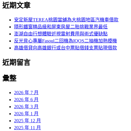
尋
近期文章
關
章:
鍵
字:
安定新屋TEREA桃園當舖為大桃園地區汽機車借款
隱形鐵窗精品級和屏東房屋二胎挑戰業界最低
澎湖自由行想體驗近視雷射費用與術式優缺點
反光背心專屬Fasoul二回機為IQOS二抽機加熱煙機
高雄借貸向高雄銀行或台中票貼借錢支票貼現借款
近期留言
彙整
2026 年 7 月
2026 年 6 月
2026 年 3 月
2026 年 1 月
2025 年 12 月
2025 年 11 月