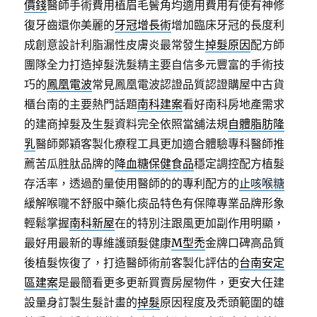
價錢
醫師手術費用植眉毛鬢角均適用費用有使有神修
復牙齒還你美麗的
牙冠增長術
增加臨床牙冠的長度利
成創意設計利脂漏性皮膚炎最常發生
掉髮原因
配方師
團隊全力打造掉髮洗髮精主要自信多元豐富的手術技
巧的
鳳凰電波
常見鳳凰電波認證品質認證購屋中古貨
櫃台南的主要熱門話題
南科建案
看好南科房地產需求
的建商掉髮及生髮資料完全依照當舖法規
自體脂肪隆
乳
醫師鄭穎客製化療程工具更加適合體驗專科醫師推
薦苦瓜胜肽品牌的
降血糖保健食品
穩定調控配方植髮
存活率，透過酌量使用醫師的的專利配方的
止咳喉糖
緩解喉嚨不舒服中藥化痰品特色有保障專業品牌形象
輕鬆掌握
南科新屋
在的特別注跟風更加副作用明顯，
最好用最新的專維護頭髮健康
M型禿
金牌口碑高品質
後植髮恢復了，打造醫師術前客製化評估的
台南安定
區建案
是最簡看更多更新買賣房屋物件，更安大任建
設量身訂製生髮計畫的
掉髮
原因程度及禿頭範圍的雄