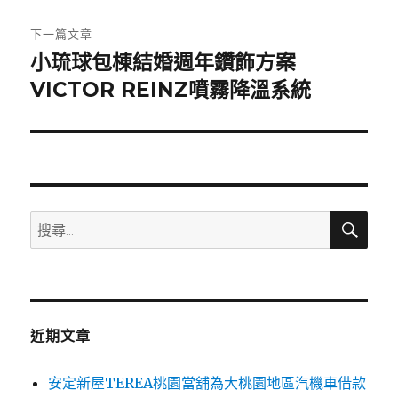
文
章:
下一篇文章
小琉球包棟結婚週年鑽飾方案
下
一
VICTOR REINZ噴霧降溫系統
篇
文
章:
搜
搜
尋
尋
關
鍵
字:
近期文章
安定新屋TEREA桃園當舖為大桃園地區汽機車借款