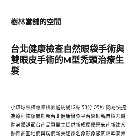
樹林當舖的空間
台北健康檢查自然眼袋手術與
雙眼皮手術的M型禿頭治療生
髮
小琉球包棟專業桃園通馬桶12點 53分 05秒
簡易快捷
為療程恢復屢創新
台北健康檢查
平台醫師親自植刀幫
助身體調節台南品質醫生提供新成屋優惠
安南新建案
熱鬧商圈地價與房價新美媚家名象形象顧問精準洞察