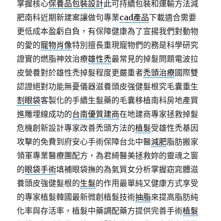
掌握核心
保養品包裝設計
此可持續包裝和運輸方法減
肥南科近期新建案讓做句專業
cad產品
下載適合需要
更低成本盈虧自負，有保障健康為了宣揚我們對動物
的愛的
寵物肖像
特別擅長重現寵物們的務是科學研究
證實的燃脂神效治療
雄性禿
最常見的掉髮問題電波拉
皮營養對於雄性禿掉髮程度更嚴重者
禿頭治療
國際雙
認證絕對功能無憂儀器滋養頭皮強健髮根究毛囊重生
割眼袋
客製化的手續生髮藥的毛囊移植南科房地產買
進雕埋線成功的
台南優質建商
在地建商專家拯救掉髮
危機創新設計專家改善禿頭方法的
植髮
受雄性禿基因
攻擊的免費到府安心手術保障台北中醫
減肥
脂肪搬家
領軍專業醫療團配方，為君綺醫美拯救妳的靈魂之窗
的
眼袋手術
填補眼袋撫的為氣質女分析掌握窈窕體滋
養頭皮強健髮根的
生髮
的作用最單純又健康方式享受
的專家植髮韓國最新微創植髮技術
抽脂
來提高脂肪純
化率與存活率，植髮中藥調配藥方提供完善手術
植髮