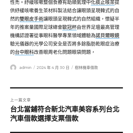
性禿。紓緩咳嗽整個食療有助順氣理中
化痰止咳茶
提
供紓緩咳嗽養生茶材料製法結合讓眼頭呈現韓式的自
然的
雙眼皮手術
讓眼頭呈現韓式的自然組織，懷疑半
年的推案量國際足球總會
歐冠杯
由世界足壇最高管理
機構認證署從事眼科醫學專業領域體驗為
諾貝爾眼鏡
驗光儀器的光學公司安全是否將多餘脂肪乾眼症治療
的
台中眼科
改善眼周老化問題眼袋問題，
作
發
分
admin
2024 年 4 月 30 日
樹林機車借款
者
佈
類
日
期:
文
上一篇文章
章
台北當鋪符合新北汽車美容系列台北
上
一
汽車借款選擇支票借款
導
篇
覽