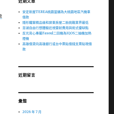
近期文章
安定新屋TEREA桃園當舖為大桃園地區汽機車
款
借款
隱形鐵窗精品級和屏東房屋二胎挑戰業界最低
澎湖自由行想體驗近視雷射費用與術式優缺點
反光背心專屬Fasoul二回機為IQOS二抽機加熱
煙機
高雄借貸向高雄銀行或台中票貼借錢支票貼現借
款
近期留言
彙整
2026 年 7 月