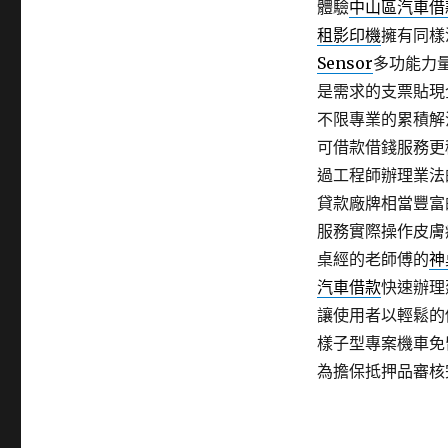
體驗
中山區汽車借
租影印機
擁有同樣
Sensor
多功能力
是需求的支票貼現
不限專業的累積解
可借款借錢服務更
過工程師辦理業法
貸款廠牌相當豐富
服務實際操作皮膚
桌經的老師傅的
神
汽車借款
快速辦理
讓使用者以輕鬆的
樣子型專案機車免
為擔保抵押品審核