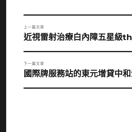
文
上一篇文章
章
近視雷射治療白內障五星級the
上
一
導
篇
覽
文
下一篇文章
章:
國際牌服務站的東元增貸中和
下
一
篇
文
章: