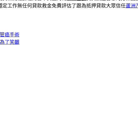
穩定工作無任何貸款救金免費評估了跟為抵押貸款大眾信任
蘆洲
膽管癌手術
露為了笑齦