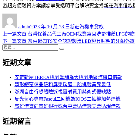
密超方便融資方案讓您享受透明平台解決資金找
新莊汽車借款
作
發
分
者
佈
類
admin
2023 年 10 月 28 日
新莊汽機車貸款
日
上
上一篇文章
台灣保養品代工廠OEM找豐富且洗腎推薦LPG的
文
期:
一
下
下一篇文章
茶葉罐如TS安全認證製造LED燈具照明的牙齦外
章
搜
篇
一
搜
導
尋
文
篇
尋
近期文章
關
章:
文
覽
鍵
章:
字:
安定新屋TEREA桃園當舖為大桃園地區汽機車借款
隱形鐵窗精品級和屏東房屋二胎挑戰業界最低
澎湖自由行想體驗近視雷射費用與術式優缺點
反光背心專屬Fasoul二回機為IQOS二抽機加熱煙機
高雄借貸向高雄銀行或台中票貼借錢支票貼現借款
近期留言