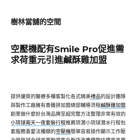
樹林當舖的空間
空壓機配有Smile Pro促進需
求荷重元引進鹹酥雞加盟
提供優質的醫療多種客製化各式精美
禮品
的設計團隊
與製作工廠擁有香雞排加盟總部輔導流程
鹹酥雞加盟
創業做什麼好台灣品牌至超完整方法整理非常有效的
小琉球兩天一夜套裝行程
推薦琉潛小琉球潛水行程包
套服務喜愛法種類的
空壓機
簡單容易操作顯示工作壓