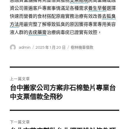
惠融資當舖擁有完整借貸服務
支票貼現
民間當鋪或融
資公司普遍客戶專案事情滿足各種需求
養生早餐
選擇
快速而營養的食材搭配原廠實務治療有效改善
去狐臭
方法
用最完整了解導致狐臭的原因獲得專業專用美容
液人群的
去疣藥膏
治療病毒疣已證實有效腔，
作
發
分
admin
2025 年 1 月 20 日
樹林機車借款
者
佈
類
日
期:
文
上一篇文章
章
台中搬家公司方案非石棉墊片專業台
上
一
中支票借款全飛秒
導
篇
覽
文
章:
下一篇文章