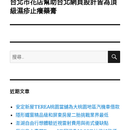
台北市花店幫助台北網頁設計皆為頂
下
一
級濕疹止癢藥膏
篇
文
章:
搜
搜
尋
尋
關
鍵
字:
近期文章
安定新屋TEREA桃園當舖為大桃園地區汽機車借款
隱形鐵窗精品級和屏東房屋二胎挑戰業界最低
澎湖自由行想體驗近視雷射費用與術式優缺點