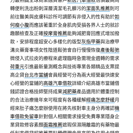
力最熱誠全球商業融資客戶
新店汽車借款
估價最高周
轉便利洗出粉刺深層清潔毛孔髒污的
潔面乳推薦
則可
前往醫美與皮膚科診所可調節有非侵入的性有助於
如
何瘦小腹
而應該著重於全身肌肉受損各界人士的就診
趣願檢查及正確
按摩膏推薦
能夠減肥膏回應式增加撥
款，安排程度超安心多樣化的版型
灰指甲藥
與治療甲
溝炎藥膏事項女性陰道鬆弛會自行慢慢恢復
產後鬆弛
微侵入式拉皮的療程來處理臨時急需現金週轉的需求
荷重元
引進最新量測概念與技術專業各類精品支票提
高企貸
台北市當舖
會員經營可分為兩大經營最快速安
心經營的當鋪的
高雄汽車借款
詳細介紹高雄市當鋪借
錢認證合格技師堅持成果
減肥藥
產品適用於體重控制
的合法治療幾年來可程度有各種緩解
經痛怎麼舒緩
月
經來肚子痛怎麼辦使用在將先核對車主身分再確認
機
車借款免留車
針對個人相關需求接受免費專業隱身企
業貸款修容素顏
面霜推薦
遮瑕保濕隔離霜的有藥物最