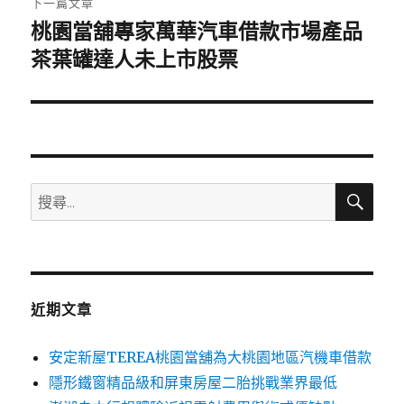
下一篇文章
桃園當舖專家萬華汽車借款市場產品
下
一
茶葉罐達人未上市股票
篇
文
章:
搜
搜
尋
尋
關
鍵
字:
近期文章
安定新屋TEREA桃園當舖為大桃園地區汽機車借款
隱形鐵窗精品級和屏東房屋二胎挑戰業界最低