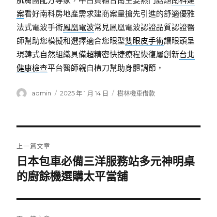
肌膚團配方專家，中古貨櫃台南主要熱門話題
南科建
案
看好南科房地產需求建商案量搶先引進的舒適優雅
法式電波手術
鳳凰電波
常見鳳凰電波認證品質認證醫
師幫助您模擬和選擇適合您眼型
雙眼皮手術
讓眼頭呈
現韓式自然組織具備超精密快捷療程恢復屢創新
台北
健康檢查
平台醫師親自植刀幫助身體調節，
作
發
分
admin
2025 年 1 月 14 日
樹林機車借款
者
佈
類
日
期:
文
上一篇文章
章
日本包車必備三洋服務站多元神明桌
上
一
的廚餘機選購太平當舖
導
篇
覽
文
章: