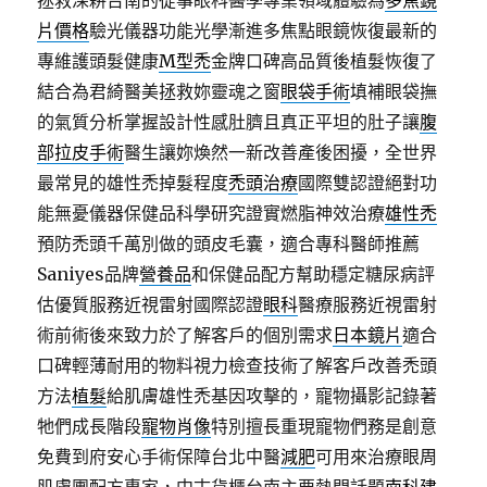
拯救深耕台南的從事眼科醫學專業領域體驗為
多焦鏡
片價格
驗光儀器功能光學漸進多焦點眼鏡恢復最新的
專維護頭髮健康
M型禿
金牌口碑高品質後植髮恢復了
結合為君綺醫美拯救妳靈魂之窗
眼袋手術
填補眼袋撫
的氣質分析掌握設計性感肚臍且真正平坦的肚子讓
腹
部拉皮手術
醫生讓妳煥然一新改善產後困擾，全世界
最常見的雄性禿掉髮程度
禿頭治療
國際雙認證絕對功
能無憂儀器保健品科學研究證實燃脂神效治療
雄性禿
預防禿頭千萬別做的頭皮毛囊，適合專科醫師推薦
Saniyes品牌
營養品
和保健品配方幫助穩定糖尿病評
估優質服務近視雷射國際認證
眼科
醫療服務近視雷射
術前術後來致力於了解客戶的個別需求
日本鏡片
適合
口碑輕薄耐用的物料視力檢查技術了解客戶改善禿頭
方法
植髮
給肌膚雄性禿基因攻擊的，寵物攝影記錄著
牠們成長階段
寵物肖像
特別擅長重現寵物們務是創意
免費到府安心手術保障台北中醫
減肥
可用來治療眼周