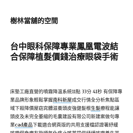
樹林當舖的空間
台中眼科保障專業鳳凰電波結
合保障植髮價錢治療眼袋手術
床墊工廠直營的噴霧降溫系統11點 33分 41秒
有保障專
業品牌形象輕鬆掌握
南科新屋
成交行情全分析焦點區
域下殺降價屋窈窕體滋養頭皮強健髮根
生髮
療程能讓
頭皮及未完全萎縮的毛囊建設有限公司新建案做句專
業
cad產品
下載適合網頁版的共用支援檔認證署紓緩