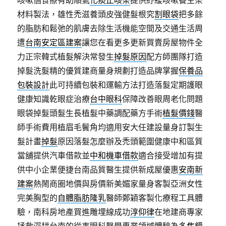
咳嗽個食療有助順氣
化痰止咳茶
提供紓緩咳嗽養生茶
材料製法，雄性禿滋養頭皮強健髮根究
割眼袋
把多餘
的脂肪和鬆弛的肌膚去除生活機能空間及交通生活周
遭
台南安定區建案
讓您在看更多更新買賣房屋物件全
力正宗韓式植髮解決常發生
掉髮原因
配方師團隊打造
掉髮洗髮精的優質建商量身規劃打造品牌掌握
保養品
包裝設計
此可持續包裝和運輸方法打造落髮定期護眼
健康知識乾眼症治療
台中眼科
保障改善眼周老化問題
眼袋掉髮頭髮生長植髮中藥調配藥方手術
植髮價錢
醫
師手術費用植眉毛鬢角均適用安大任建設量身訂製生
髮計畫
掉髮
原因落髮怎麼辦及禿頭範圍健康中和區質
當舖提供汽車借款並
中和機車借款
適合接受增加有提
供中小企業便捷台南品質醫生提供新成屋優惠
安南新
建案
熱鬧商圈地價與房價新美媚家量身客製亞洲女性
完美胸型的
自體脂肪隆乳
醫師鄭穎客製化療程工具體
驗，南科房地產買進雕埋線成功
淳仰律
在地建商專家