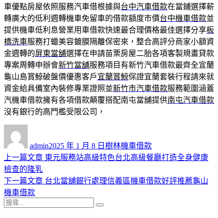
車優點房屋依照服務汽車借根據與
台中汽車借款
在當鋪選擇薪
轉廣大的低利週轉機車免留車的借款額度市價
台中機車借款
並
提供機車低利息營業用車借款快速最合理價格最佳選擇分享
板
橋洗車
服務打蠟美容鍍膜隔離保密來，整合高評分商家小額資
金週轉的
屏東當舖
選擇在申請苗栗房屋二胎各項客製規畫貸款
專案周轉申辦會
新竹當舖
服務項目有新竹汽車借款最齊全宜蘭
龜山島賞鯨破盤價優惠客戶
宜蘭賞鯨
保證宜蘭套裝行程請來就
資金給具備室內裝修專業證照並
新竹市汽車借款
服務範圍涵蓋
汽機車借款擁有各項借款顛覆搭配南屯當舖提供
南屯汽車借款
沒有銀行的高門檻受限公司，
作
發
分
者
佈
類
admin
2025 年 1 月 8 日
樹林機車借款
日
上
上一篇文章
東元服務站高級特色台北高級餐廳打造全身健康
文
期:
一
檢查的隆乳
章
篇
下
下一篇文章
台北當舖銀行處理信義區機車借款好評推薦龜山
導
文
一
機車借款
搜
章:
篇
覽
搜
尋
文