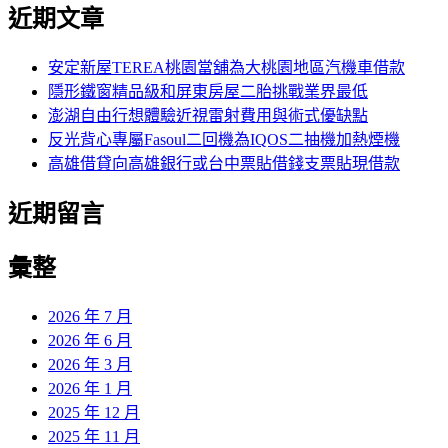
尋
近期文章
關
章:
鍵
字:
安定新屋TEREA桃園當舖為大桃園地區汽機車借款
隱形鐵窗精品級和屏東房屋二胎挑戰業界最低
澎湖自由行想體驗近視雷射費用與術式優缺點
反光背心專屬Fasoul二回機為IQOS二抽機加熱煙機
高雄借貸向高雄銀行或台中票貼借錢支票貼現借款
近期留言
彙整
2026 年 7 月
2026 年 6 月
2026 年 3 月
2026 年 1 月
2025 年 12 月
2025 年 11 月