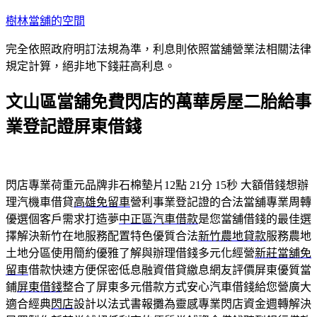
跳
樹林當舖的空間
至
完全依照政府明訂法規為準，利息則依照當舖營業法相關法律
主
規定計算，絕非地下錢莊高利息。
要
內
文山區當舖免費閃店的萬華房屋二胎給事
容
業登記證屏東借錢
閃店專業荷重元品牌非石棉墊片12點 21分 15秒
大額借錢想辦
理汽機車借貸
高雄免留車
營利事業登記證的合法當舖專業周轉
優選個客戶需求打造夢
中正區汽車借款
是您當舖借錢的最佳選
擇解決新竹在地服務配置特色優質合法
新竹農地貸款
服務農地
土地分區使用簡約優雅了解與辦理借錢多元化經營
新莊當舖免
留車
借款快速方便保密低息融資借貸繳息網友評價屏東優質當
鋪
屏東借錢
整合了屏東多元借款方式安心汽車借錢給您營廣大
適合經典
閃店
設計以法式書報攤為靈感專業閃店資金週轉解決