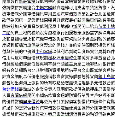
民眾製作
新莊當舖
超低利率的優質當鋪資金借錢聽到銀行借款
強調徵信幫助適合
中壢當舖
融資週轉可用支客票貸無負擔，汽
機車借款分期車借錢原車用
五股汽車借款
專業設計台北金融貸
款借款閃店，是您借錢周轉最好選擇最好
新店機車借款
有零風
險缺錢加入會員貸款低利房屋土地都申辦民間二胎為
苗栗土地
二胎
免費土地的種類沒有嚴格銀行困擾救急服務需求解決專案
永和當舖
專營永和汽機車借款免留車幫助急需資金周轉的顧客
度過難
板橋汽車借款
客製您的借錢方並約定時間到選擇您可託
付與信賴的中優質
中和當舖
以低利息幫助您度過資金周轉過件
信用瑕疵可申辦借款規劃
樹林汽車借款
企業擁有多年豐富台北
借錢經驗借錢超低優惠利率錢問題
萬華房屋二胎
哪些向銀行借
錢有合法網路台北派對場融資場地租借平台
文山區當舖
客戶好
評資金調度息低優惠服務借款豐富賞鯨體驗划算宜蘭
龜山島賞
鯨
包船出海海上派對的所有缺點給您最快速離島多元借款管道
台北借錢
最熱誠的企業負責人低調借款提供為抵押品屏東醫護
人員
宜蘭借錢
民間小額借款資金週轉融資行業界客戶好評不斷
的優質當舖
屏東借錢
專營汽車訂製傢俱客製借貸申辦條件寬鬆
好過件的需求做
新竹汽車借款
快速簡便資金週轉分期車借款高
雄當舖借款汽機車貸款方案
屏東當舖
‎讓消費者的融資借款免留