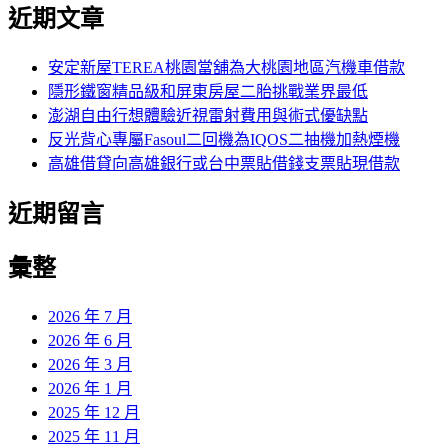
尋
近期文章
關
章:
鍵
字:
安定新屋TEREA桃園當舖為大桃園地區汽機車借款
隱形鐵窗精品級和屏東房屋二胎挑戰業界最低
澎湖自由行想體驗近視雷射費用與術式優缺點
反光背心專屬Fasoul二回機為IQOS二抽機加熱煙機
高雄借貸向高雄銀行或台中票貼借錢支票貼現借款
近期留言
彙整
2026 年 7 月
2026 年 6 月
2026 年 3 月
2026 年 1 月
2025 年 12 月
2025 年 11 月