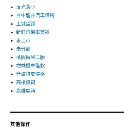
反光背心
台中龍井汽車借錢
土城當鋪
新莊汽機車貸款
未上市
未分類
桃園房屋二胎
樹林機車借款
音波拉皮價格
高雄借貸
高雄魔滴
其他操作