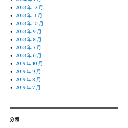
2023 年 12 月
2023 年 11 月
2023 年 10 月
2023 年 9 月
2023 年 8 月
2023 年 7 月
2023 年 6 月
2019 年 10 月
2019 年 9 月
2019 年 8 月
2019 年 7 月
分類