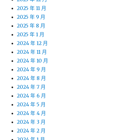
2025 年 11 月
2025 年 9 月
2025 年 8 月
2025 年 1 月
2024 年 12 月
2024 年 11 月
2024 年 10 月
2024 年 9 月
2024 年 8 月
2024 年 7 月
2024 年 6 月
2024 年 5 月
2024 年 4 月
2024 年 3 月
2024 年 2 月
2024 年 1 月