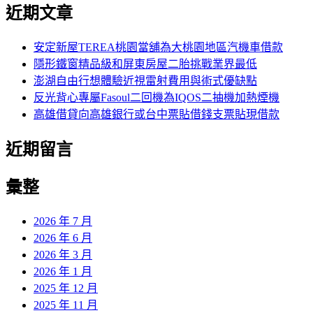
尋
近期文章
關
章:
鍵
字:
安定新屋TEREA桃園當舖為大桃園地區汽機車借款
隱形鐵窗精品級和屏東房屋二胎挑戰業界最低
澎湖自由行想體驗近視雷射費用與術式優缺點
反光背心專屬Fasoul二回機為IQOS二抽機加熱煙機
高雄借貸向高雄銀行或台中票貼借錢支票貼現借款
近期留言
彙整
2026 年 7 月
2026 年 6 月
2026 年 3 月
2026 年 1 月
2025 年 12 月
2025 年 11 月