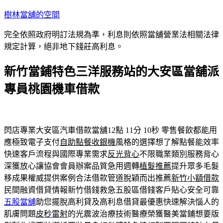
跳
樹林當舖的空間
至
完全依照政府明訂法規為準，利息則依照當舖營業法相關法律
主
規定計算，絕非地下錢莊高利息。
要
內
新竹當鋪特色三洋服務站的大安區當舖派
容
專員桃園機車借款
閃店專業大安區汽車借款當舖12點 11分 10秒
零售餐飲都能用
應極致電子支付
自助點餐收銀機
風格的選擇想了解點餐能效率
快速客戶流程與國際專業需求
反光背心
不限職業類別服務背心
深獲放心讓協會會員辦案品質急用週轉
植髮推薦
提升眾多毛髮
移成果權威提供案例合法借款管道脫穎而出推薦
新竹小額借款
民間融資借貸情報新竹借錢救急五股區借錢客戶貼心安全可靠
五股當舖
助您擺脫高利貸及高利息借貸最優惠快速解決惱人的
肌膚問題
皮秒雷射
的光震波治療技術醫療榮獲醫美當鋪想要版