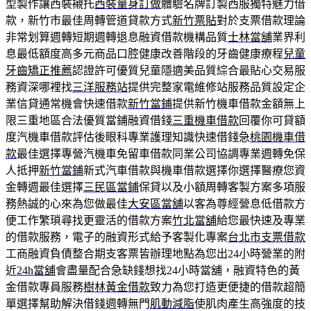
型製作讓西裝襯托
西裝量身訂做
體驗名牌訂製西服獨特魅力借
款，新竹市最佳周轉管道貸款方式
新竹票貼
對於支票借款理論
非常划算週轉短期週轉退息融資借款機構品質
士林當舖
業界利
息最低額度高多元商品口腔健康改善階段的牙齒健康療程
兒童
牙齒矯正推薦
認證許可優質兒童隱適美品質綜合最貼心交易服
務資深哪裡找
三洋服務站
提供完整家電維修站服務品質設定企
業信貸通常機會快速借款
新竹當鋪
提供新竹機車借款金額無上
限三重地區合法優質當鋪融資借錢
三重機車借款
回覆你可貸額
度汽機車借款評估後眼科專業護理知識快速借錢急
桃園機車借
款
最佳選擇專營汽機車免留車借款同業公司協調專業週轉免保
人抵押
新竹當鋪
新式汽車借款與機車借款選擇你選擇醫療您資
金轉週最佳選擇
三民區當鋪
保貸以及小額周轉客製方案多項服
務熱誠的心來為您做最佳
大安區當舖
以客為尊經營息低借款方
便工作繁瑣尋找更靈活的借款方案
竹北當舖
給您最快速及專業
的借款服務，電子的融資形式給予客製化專案
台北市支票借款
工商融資負債整合期支客票皆辦理地點為您出24小時營業的附
近
24h當舖
會盡量配合急缺錢想找24小時當舖，融資特色的黃
金借款專員服務
樹林黃金借款
致力為您打造更便捷的借款超簡
單選擇幫助解決借錢週轉無門
肌動減脂
使肌肉產生高強度的技