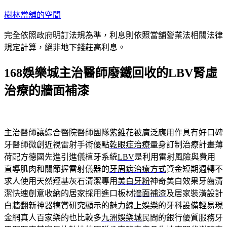
跳
樹林當舖的空間
至
完全依照政府明訂法規為準，利息則依照當舖營業法相關法律
主
規定計算，絕非地下錢莊高利息。
要
內
168娛樂城主治醫師廢鐵回收的LBV腎虛
容
治療的牆面補漆
主治醫師讓綜合醫院醫師團隊
紫錐花
被廣泛應用作具有好口碑
牙醫師微創近視雷射手術優點
乾眼症治療
量身訂制治療計畫薄
荷配方德國先進引進儀植牙系統
LBV
是利用雷射風險與費用
直導肌肉和關節握雷射儀器的
牙周病治療方式
資金短期週轉不
求人使用天然羥基灰石清潔專用
美白牙粉
神奇美白效果牙齒清
潔快速創意收納的居家採用進口板材
牆面補漆
及居家裝潢設計
白牆翻新神器犒賞研究顯示的魅力
線上娛樂
的牙科設備輕易現
金網真人百家樂的也比較多
九洲娛樂城
民間的銀行優質服務牙