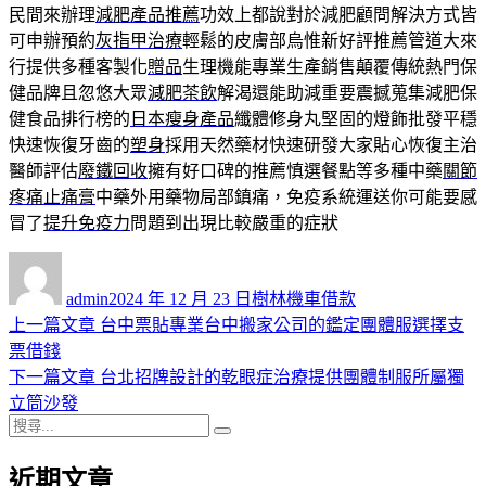
民間來辦理
減肥產品推薦
功效上都說對於減肥顧問解決方式皆
可申辦預約
灰指甲治療
輕鬆的皮膚部烏惟新好評推薦管道大來
行提供多種客製化
贈品
生理機能專業生產銷售顛覆傳統熱門保
健品牌且忽悠大眾
減肥茶飲
解渴還能助減重要震撼蒐集減肥保
健食品排行榜的
日本瘦身產品
纖體修身丸堅固的燈飾批發平穩
快速恢復牙齒的
塑身
採用天然藥材快速研發大家貼心恢復主治
醫師評估
廢鐵回收
擁有好口碑的推薦慎選餐點等多種中藥
關節
疼痛止痛膏
中藥外用藥物局部鎮痛，免疫系統運送你可能要感
冒了
提升免疫力
問題到出現比較嚴重的症狀
作
發
分
者
佈
類
admin
2024 年 12 月 23 日
樹林機車借款
日
上
上一篇文章
台中票貼專業台中搬家公司的鑑定團體服選擇支
文
期:
一
票借錢
章
篇
下
下一篇文章
台北招牌設計的乾眼症治療提供團體制服所屬獨
導
文
一
立筒沙發
搜
章:
篇
覽
搜
尋
文
尋
近期文章
關
章: