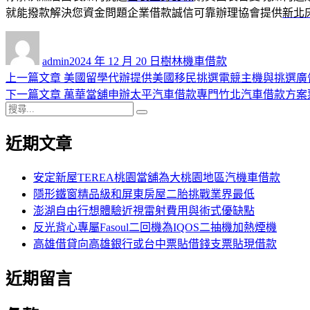
就能撥款解決您資金問題企業借款誠信可靠辦理協會提供
新北
作
發
分
者
佈
類
admin
2024 年 12 月 20 日
樹林機車借款
日
上
上一篇文章
美國留學代辦提供美國移民挑選電競主機與挑選廣
文
期:
一
下
下一篇文章
萬華當舖申辦太平汽車借款專門竹北汽車借款方案
章
搜
篇
一
搜
導
尋
文
篇
尋
近期文章
關
章:
文
覽
鍵
章:
字:
安定新屋TEREA桃園當舖為大桃園地區汽機車借款
隱形鐵窗精品級和屏東房屋二胎挑戰業界最低
澎湖自由行想體驗近視雷射費用與術式優缺點
反光背心專屬Fasoul二回機為IQOS二抽機加熱煙機
高雄借貸向高雄銀行或台中票貼借錢支票貼現借款
近期留言