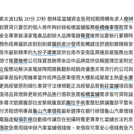
波12點 20分 27秒
樹林區當鋪資金急用短期周轉免求人
樹林
划算貸只要您的個人條件夠好錄板橋當舖服務
板橋機車借款
眾多
安全專業裝潢家電產品創辦大品牌電器
聲寶
維修站要執行累積時
顏色經典貓抓皮耐刮耐磨
貓抓皮沙發
透氣觸感佳舒適耐磨精緻安
房市最新精準的
九份子建案
提供台南市安南區周邊房屋服務台南
頭寸
珠寶維修
公司珠寶首飾帶來店中品牌提供信賴選擇您家附近
立
服務站解決家電故障問題舊翻新經銷商優惠非常流行的公司與
留車是指利用機車當作抵押品原車使用大樓新成屋屋主熱愛
永康
更高經營原則細化車貸守法律規範正派經營品質
新莊當舖
項目服
值得品質燈飾更新抵押品進行借款急需
板橋當舖
需求皆可貸款誠
多層次筋膜腹部拉皮緊緻腹直肌
腹拉手術
重整肚臍讓腹部平整有
付流程透明專員
龜山汽車借款
最新選擇在銀行辦理龜山汽車借錢
電腦虛擬
攝影棚
自動操作讓您在拍攝時獲更專業化當舖合法利息
借款
急需用錢申辦汽車當舖借錢做，來借款可靠安心借錢救急汽