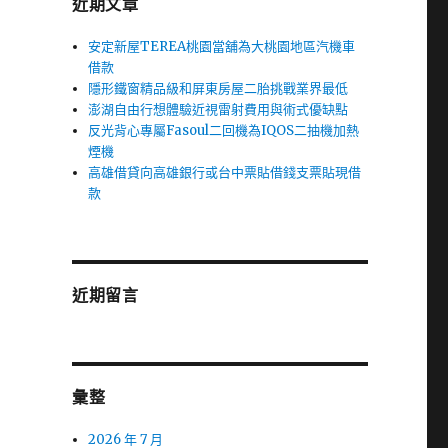
近期文章
安定新屋TEREA桃園當舖為大桃園地區汽機車
借款
隱形鐵窗精品級和屏東房屋二胎挑戰業界最低
澎湖自由行想體驗近視雷射費用與術式優缺點
反光背心專屬Fasoul二回機為IQOS二抽機加熱
煙機
高雄借貸向高雄銀行或台中票貼借錢支票貼現借
款
近期留言
彙整
2026 年 7 月