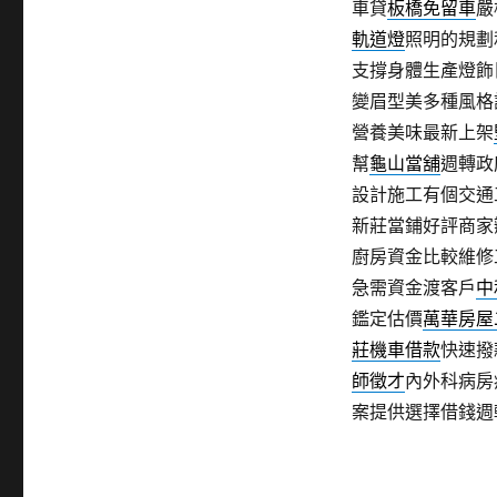
車貸
板橋免留車
嚴
軌道燈
照明的規劃
支撐身體生產燈飾
變眉型美多種風格
營養美味最新上架
幫
龜山當舖
週轉政
設計施工有個交通
新莊當鋪好評商家
廚房資金比較維修
急需資金渡客戶
中
鑑定估價
萬華房屋
莊機車借款
快速撥
師徵才
內外科病房
案提供選擇借錢週