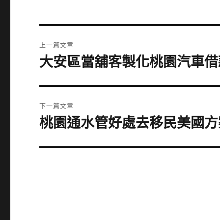
文
上一篇文章
章
大安區當舖客製化桃園汽車借
上
一
導
篇
覽
文
下一篇文章
章:
桃園通水管好處去移民美國方
下
一
篇
文
章: