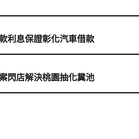
款利息保證彰化汽車借款
案閃店解決桃園抽化糞池