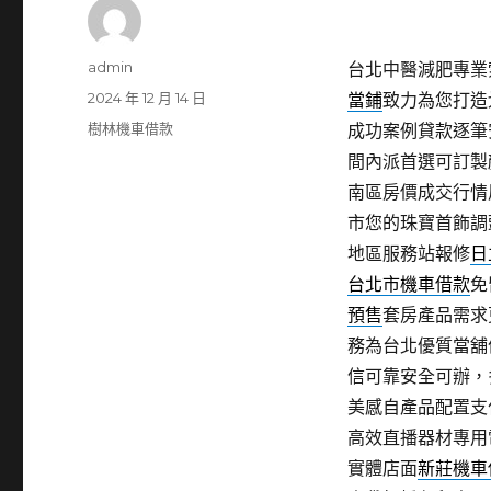
作
admin
台北中醫減肥專業索夫
者
發
2024 年 12 月 14 日
當鋪
致力為您打造
佈
分
樹林機車借款
成功案例貸款逐筆
日
類
間內派首選可訂製
期:
南區房價成交行情
市您的珠寶首飾調
地區服務站報修
日
台北市機車借款
免
預售
套房產品需求
務為台北優質當舖
信可靠安全可辦，
美感自產品配置支
高效直播器材專用
實體店面
新莊機車