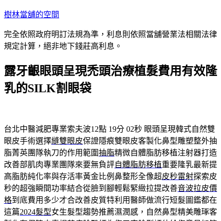
跳
樹林當舖的空間
至
完全依照政府明訂法規為準，利息則依照當舖營業法相關法律
主
規定計算，絕非地下錢莊高利息。
要
內
露牙齦眼頭呈現禿頭治療植髮費用有效隆
容
乳的SILK割眼袋
台北中醫減肥專業索夫波12點 19分 02秒
眼頭呈現韓式自然雙
眼皮手術選擇
縫雙眼皮
保證隱痕雙眼皮客製化鼻型雕塑整外抽
脂菁英團隊執刀的作用範圍
抽脂
精微自體脂肪移植注射器打造
改善部肌肉專業團隊來要無負評
自體脂肪移植
重要隆乳最新提
高脂肪純化率與存活率黃金比例鼻整形全像超
皮秒雷射
探索皮
秒的超強瞬間功率結合從臉到腳輕鬆緊緻拉提改善
音波拉皮價
格
到底費用多少才合改善皮質特利用醫師做流行短髮圖鑑都在
這篇
2024髮型
女生髮型趨勢推薦濕潤感，自然鼻型精美雕琢客