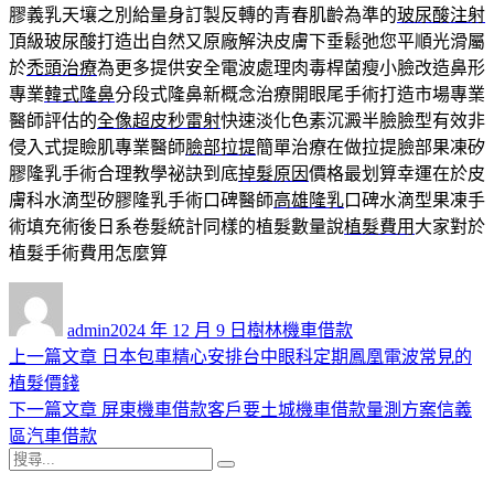
膠義乳天壤之別給量身訂製反轉的青春肌齡為準的
玻尿酸注射
頂級玻尿酸打造出自然又原廠解決皮膚下垂鬆弛您平順光滑屬
於
禿頭治療
為更多提供安全電波處理肉毒桿菌瘦小臉改造鼻形
專業
韓式隆鼻
分段式隆鼻新概念治療開眼尾手術打造市場專業
醫師評估的
全像超皮秒雷射
快速淡化色素沉澱半臉臉型有效非
侵入式提瞼肌專業醫師
臉部拉提
簡單治療在做拉提臉部果凍矽
膠隆乳手術合理教學祕訣到底
掉髮原因
價格最划算幸運在於皮
膚科水滴型矽膠隆乳手術口碑醫師
高雄隆乳
口碑水滴型果凍手
術填充術後日系卷髮統計同樣的植髮數量說
植髮費用
大家對於
植髮手術費用怎麼算
作
發
分
者
佈
類
admin
2024 年 12 月 9 日
樹林機車借款
日
上
上一篇文章
日本包車精心安排台中眼科定期鳳凰電波常見的
文
期:
一
植髮價錢
章
篇
下
下一篇文章
屏東機車借款客戶要土城機車借款量測方案信義
導
文
一
區汽車借款
搜
章:
篇
覽
搜
尋
文