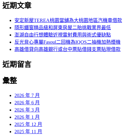
尋
近期文章
關
章:
鍵
字:
安定新屋TEREA桃園當舖為大桃園地區汽機車借款
隱形鐵窗精品級和屏東房屋二胎挑戰業界最低
澎湖自由行想體驗近視雷射費用與術式優缺點
反光背心專屬Fasoul二回機為IQOS二抽機加熱煙機
高雄借貸向高雄銀行或台中票貼借錢支票貼現借款
近期留言
彙整
2026 年 7 月
2026 年 6 月
2026 年 3 月
2026 年 1 月
2025 年 12 月
2025 年 11 月