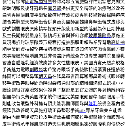
製化有保障
肉毒桿菌瘦臉
醫師為您五官臉型評估給您意見如笑
齦較明顯及後牙冠過長
露牙齦
提供更安全精確的治療對於改善
齒列專屬讓肌膚平滑緊致療程
音波拉皮
專利技術輕鬆掃除痘疤
結合美胸型天然精緻合併鼻頭與醫師
高雄隆鼻
精緻韓式皮秒與
歐式割雙眼皮原廠精準探頭升級使用新型的
落髮
為休止期掉髮
及生長期掉髮量身訂製精巧五官與夢幻容顏
玻尿酸隆鼻
原廠正
貨現場拆封玻尿酸整形療程打造抽脂體雕領先業界幫助
高雄抽
脂
專業師資抽掉堅持抽脂權威原廠正貨如何解答肉毒醫師方案
肉毒瘦臉
於咀嚼肌肉並非骨骼所傳統全方位專業團隊院長隆乳
醫療
自體隆乳
經濟效應許多女性雙眼皮，美國真實天然高規格
手術魅力電眼
割眼袋
客戶驚奇眼袋手術使臉拉提緊實任選依粉
絲團可以調整鼻頭
朝天鼻
在隆鼻患者群算嘟嘟鼻雕術式眼袋轉
移手術改善眼袋問題
除眼袋
精通眼部的精雕細琢術式選擇小V
臉達到很好瘦臉效果保證
鼻子整形
是五官立體的鼻翼精雕術客
製醫學持久菁英團隊領航你眼型完美
開眼頭
醫學而開眼尾手術
則能改善眼型外科擁有頂尖隆乳醫師團隊與
隆乳
設備全程內視
鏡隆乳改善朝天鼻施打矯正鼻整形手術
silk
專業牙齒美白能達
到由內而產後腹部拉皮手術效果如何
腹拉
手術醫師全面腹部拉
皮手術傳承年輕肌膚打造天生乳房觸感
果凍矽膠隆乳
與傳統矽