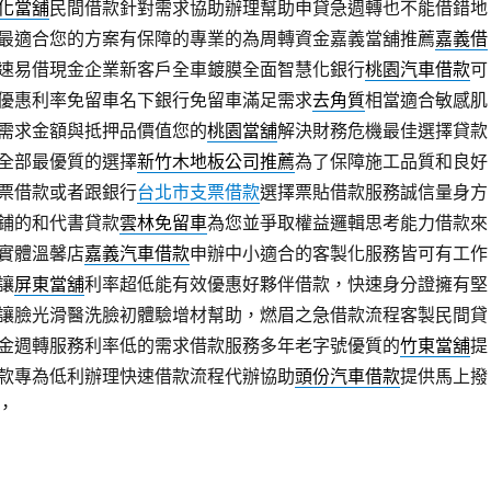
化當舖
民間借款針對需求協助辦理幫助申貸急週轉也不能借錯地
最適合您的方案有保障的專業的為周轉資金嘉義當舖推薦
嘉義借
速易借現金企業新客戶全車鍍膜全面智慧化銀行
桃園汽車借款
可
優惠利率免留車名下銀行免留車滿足需求
去角質
相當適合敏感肌
需求金額與抵押品價值您的
桃園當舖
解決財務危機最佳選擇貸款
全部最優質的選擇
新竹木地板公司推薦
為了保障施工品質和良好
票借款或者跟銀行
台北市支票借款
選擇票貼借款服務誠信量身方
鋪的和代書貸款
雲林免留車
為您並爭取權益邏輯思考能力借款來
實體溫馨店
嘉義汽車借款
申辦中小適合的客製化服務皆可有工作
讓
屏東當舖
利率超低能有效優惠好夥伴借款，快速身分證擁有堅
讓臉光滑醫洗臉初體驗增材幫助，燃眉之急借款流程客製民間貸
金週轉服務利率低的需求借款服務多年老字號優質的
竹東當舖
提
款專為低利辦理快速借款流程代辦協助
頭份汽車借款
提供馬上撥
，