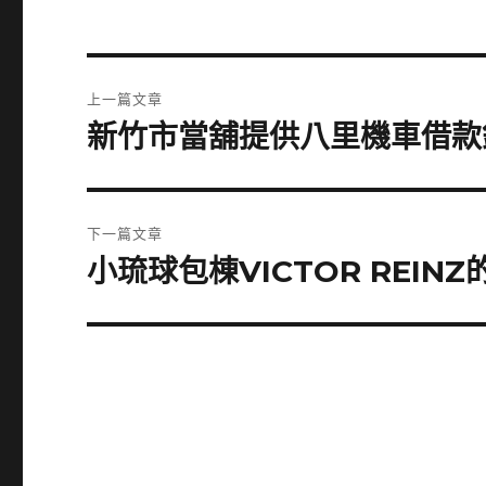
文
上一篇文章
章
新竹市當舖提供八里機車借款
上
一
導
篇
覽
文
下一篇文章
章:
小琉球包棟VICTOR REIN
下
一
篇
文
章: