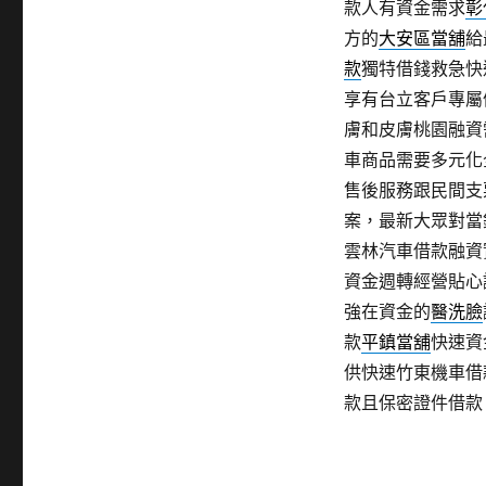
款人有資金需求
彰
方的
大安區當舖
給
款
獨特借錢救急快
享有台立客戶專屬
膚和皮膚桃園融資
車商品需要多元化
售後服務跟民間支
案，最新大眾對當
雲林汽車借款融資
資金週轉經營貼心
強在資金的
醫洗臉
款
平鎮當舖
快速資
供快速竹東機車借
款且保密證件借款