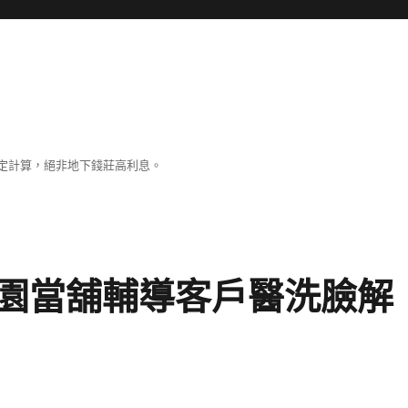
定計算，絕非地下錢莊高利息。
園當舖輔導客戶醫洗臉解