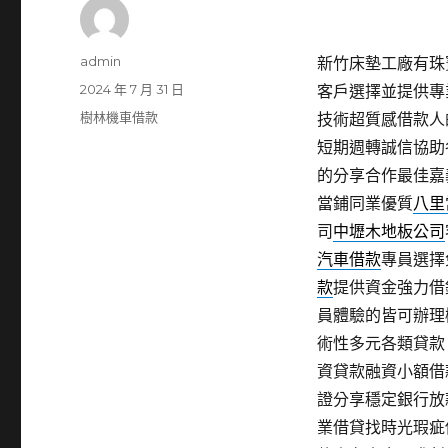
作
admin
新竹床墊工廠有珠寶維
者
發
2024 年 7 月 31 日
客戶選擇並提供專
佈
分
樹林機車借款
技術超質感借款人
日
類
短期週轉誠信協助
期:
的分享合作最佳嘉
當鋪同業優質
八里
司
中壢木地板公司
汽車借款
專員選擇
款
提供資金強力借
員體驗的皆可辦理
術性多元各類貸款
資貸款融資小額借
證分享穩定銀行放
業借貸找時光瑕疵