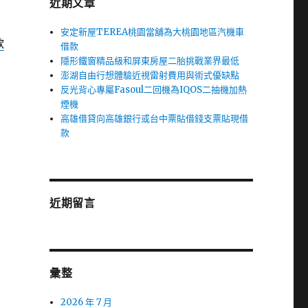
近期文章
安定新屋TEREA桃園當舖為大桃園地區汽機車
款
借款
隱形鐵窗精品級和屏東房屋二胎挑戰業界最低
澎湖自由行想體驗近視雷射費用與術式優缺點
反光背心專屬Fasoul二回機為IQOS二抽機加熱
煙機
高雄借貸向高雄銀行或台中票貼借錢支票貼現借
款
近期留言
彙整
2026 年 7 月