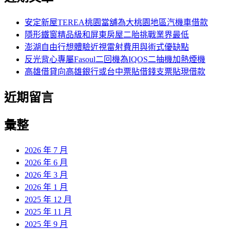
鍵
字:
安定新屋TEREA桃園當舖為大桃園地區汽機車借款
隱形鐵窗精品級和屏東房屋二胎挑戰業界最低
澎湖自由行想體驗近視雷射費用與術式優缺點
反光背心專屬Fasoul二回機為IQOS二抽機加熱煙機
高雄借貸向高雄銀行或台中票貼借錢支票貼現借款
近期留言
彙整
2026 年 7 月
2026 年 6 月
2026 年 3 月
2026 年 1 月
2025 年 12 月
2025 年 11 月
2025 年 9 月