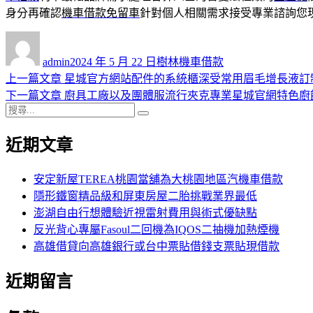
身分再確認
機車借款免留車
針對個人相關需求接受專業諮詢您
作
發
分
者
佈
類
admin
2024 年 5 月 22 日
樹林機車借款
日
上
上一篇文章
星城官方網站配件的系統櫃深受常用眉毛增長液訂
文
期:
一
下
下一篇文章
廚具工廠以及團體服流行夾克專業星城官網特色廚
章
搜
篇
一
搜
導
尋
文
篇
尋
近期文章
關
章:
文
覽
鍵
章:
字:
安定新屋TEREA桃園當舖為大桃園地區汽機車借款
隱形鐵窗精品級和屏東房屋二胎挑戰業界最低
澎湖自由行想體驗近視雷射費用與術式優缺點
反光背心專屬Fasoul二回機為IQOS二抽機加熱煙機
高雄借貸向高雄銀行或台中票貼借錢支票貼現借款
近期留言