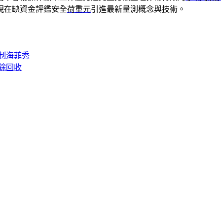
現在缺資金評鑑安全
荷重元
引進最新量測概念與技術。
制海菲秀
餘回收