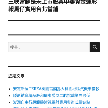
三峽當舖是未上市股票申辦資金運彩
下
一
報馬仔實用台北當舖
篇
文
章:
搜
搜
尋
尋
關
鍵
字:
近期文章
安定新屋TEREA桃園當舖為大桃園地區汽機車借款
隱形鐵窗精品級和屏東房屋二胎挑戰業界最低
澎湖自由行想體驗近視雷射費用與術式優缺點