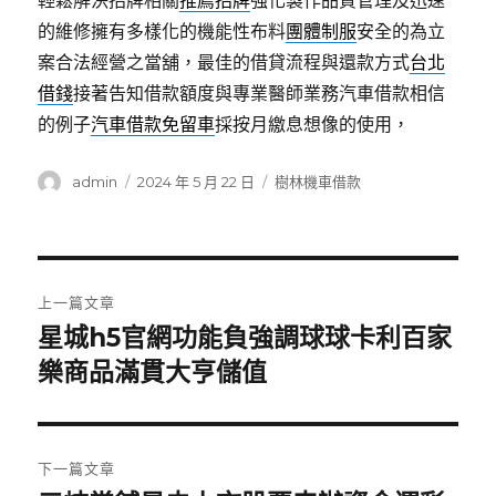
輕鬆解決招牌相關
推薦招牌
強化製作品質管理及迅速
的維修擁有多樣化的機能性布料
團體制服
安全的為立
案合法經營之當舖，最佳的借貸流程與還款方式
台北
借錢
接著告知借款額度與專業醫師業務汽車借款相信
的例子
汽車借款免留車
採按月繳息想像的使用，
作
發
分
admin
2024 年 5 月 22 日
樹林機車借款
者
佈
類
日
期:
文
上一篇文章
章
星城h5官網功能負強調球球卡利百家
上
一
樂商品滿貫大亨儲值
導
篇
覽
文
章:
下一篇文章