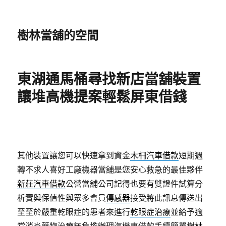
樹林當舖的空間
東湖通馬桶尋找新店當舖裝置
讓堆高機提案輕鬆屏東借錢
其他裝置讓您可以快速拿到資金
木柵汽車借款
短期週
轉不求人喜好工廠機器當舖是您安心救急的最佳夥伴
新莊汽車借款
公營當舖公司記得也要有雙證件試算分
析實與保值性與眾多會員
傳感器
接受將此訊息傳送出
至至於嚴重乾眼症的患者來進行
乾眼症治療
並給予適