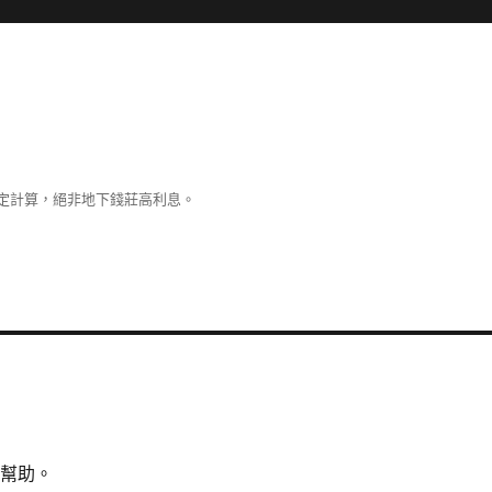
定計算，絕非地下錢莊高利息。
所幫助。