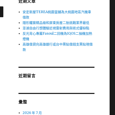
近期文章
搜
尋
安定新屋TEREA桃園當舖為大桃園地區汽機車
借款
隱形鐵窗精品級和屏東房屋二胎挑戰業界最低
澎湖自由行想體驗近視雷射費用與術式優缺點
反光背心專屬Fasoul二回機為IQOS二抽機加熱
煙機
高雄借貸向高雄銀行或台中票貼借錢支票貼現借
款
近期留言
彙整
2026 年 7 月